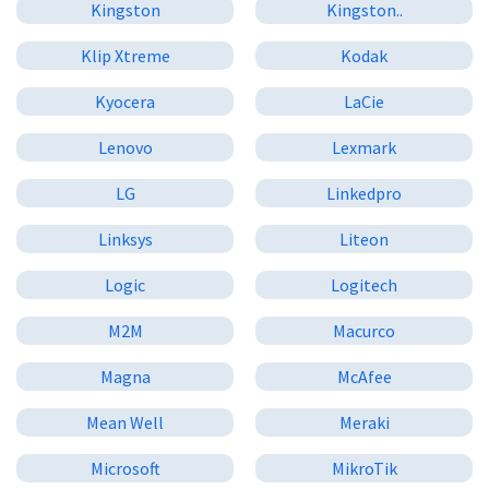
Kingston
Kingston..
Klip Xtreme
Kodak
Kyocera
LaCie
Lenovo
Lexmark
LG
Linkedpro
Linksys
Liteon
Logic
Logitech
M2M
Macurco
Magna
McAfee
Mean Well
Meraki
Microsoft
MikroTik