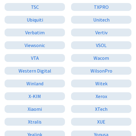
TSC
TXPRO
Ubiquiti
Unitech
Verbatim
Vertiv
Viewsonic
VSOL
VTA
Wacom
Western Digital
WilsonPro
Winland
Witek
X-KIM
Xerox
Xiaomi
XTech
Xtralis
XUE
Yealink
Yonusa