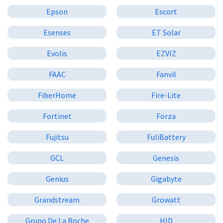
Epson
Escort
Esenses
ET Solar
Evolis
EZVIZ
FAAC
Fanvil
FiberHome
Fire-Lite
Fortinet
Forza
Fujitsu
FuliBattery
GCL
Genesis
Genius
Gigabyte
Grandstream
Growatt
Grupo De La Roche
HID