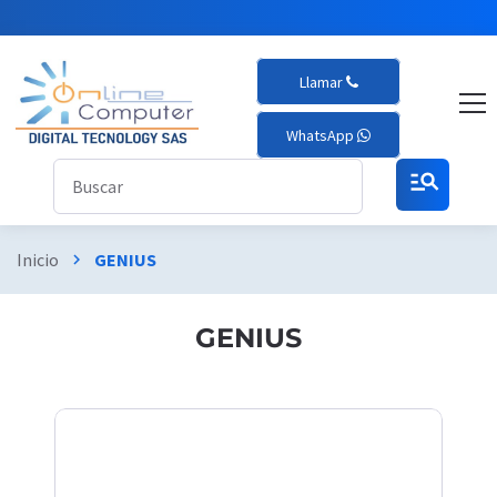
Llamar
WhatsApp
manage_search
Inicio
GENIUS
chevron_right
GENIUS