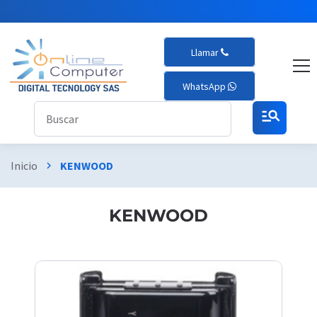
Llamar
WhatsApp
manage_search
Inicio
KENWOOD
chevron_right
KENWOOD