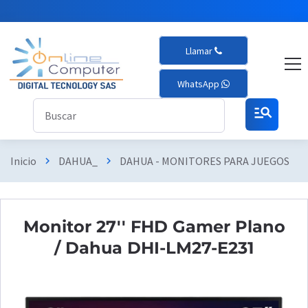
Llamar
WhatsApp
manage_search
Inicio
DAHUA_
DAHUA - MONITORES PARA JUEGOS
chevron_right
chevron_right
chevron_right
Monitor 27'' FHD Gamer Plano
/ Dahua DHI-LM27-E231