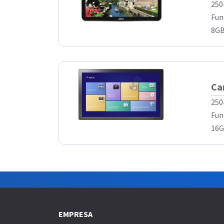
250
Fun
8GB
Ca
250
Fun
16G
EMPRESA