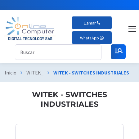
Llamar
WhatsApp
manage_search
Inicio
WITEK_
WITEK - SWITCHES INDUSTRIALES
chevron_right
chevron_right
WITEK - SWITCHES
INDUSTRIALES