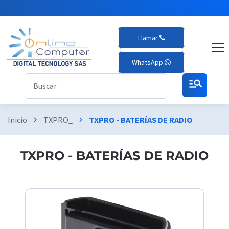
Llamar
WhatsApp
manage_search
Inicio
TXPRO_
TXPRO - BATERÍAS DE RADIO
chevron_right
chevron_right
TXPRO - BATERÍAS DE RADIO