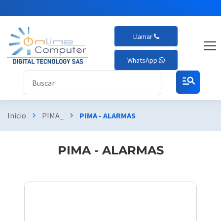
Llamar
WhatsApp
manage_search
Inicio
PIMA_
PIMA - ALARMAS
chevron_right
chevron_right
PIMA - ALARMAS