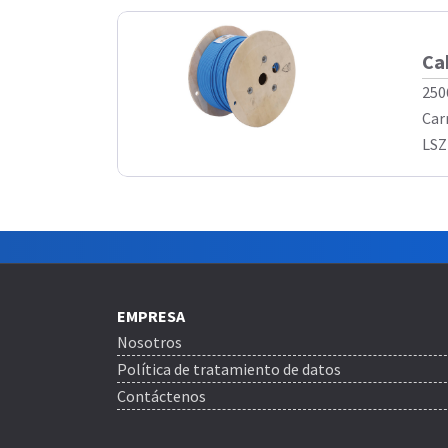
Ca
250
Car
LSZH
EMPRESA
Nosotros
Política de tratamiento de datos
Contáctenos