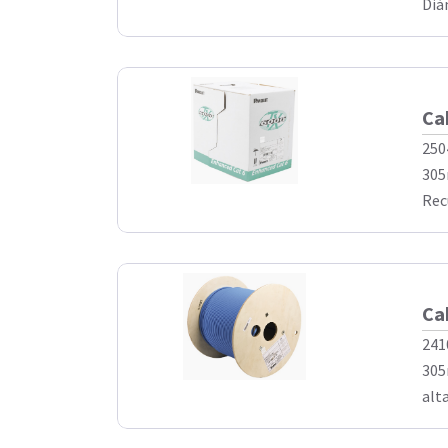
Diá
Ca
250
305
Rec
Ca
241
305
alta