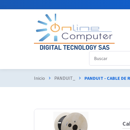
Inicio
PANDUIT_
PANDUIT - CABLE DE 
chevron_right
chevron_right
Ca