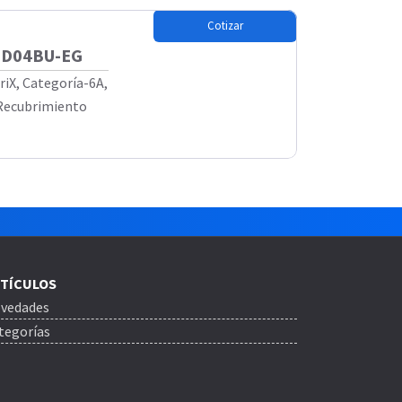
Cotizar
AHD04BU-EG
riX, Categoría-6A,
 Recubrimiento
TÍCULOS
vedades
tegorías