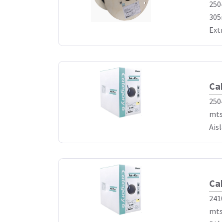
250
305
Ext
Ca
250
mts
Ais
Ca
241
mts