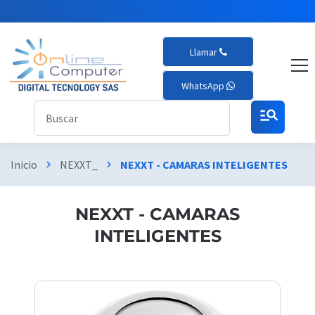
Llamar
WhatsApp
manage_search
Inicio
NEXXT_
NEXXT - CAMARAS INTELIGENTES
chevron_right
chevron_right
NEXXT - CAMARAS
INTELIGENTES