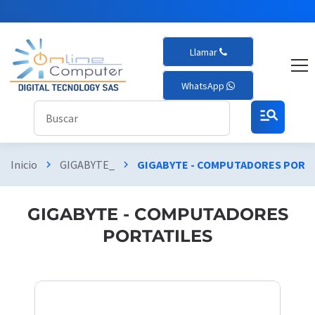
Llamar
WhatsApp
manage_search
Inicio
GIGABYTE_
GIGABYTE - COMPUTADORES PORT
chevron_right
chevron_right
GIGABYTE - COMPUTADORES
PORTATILES