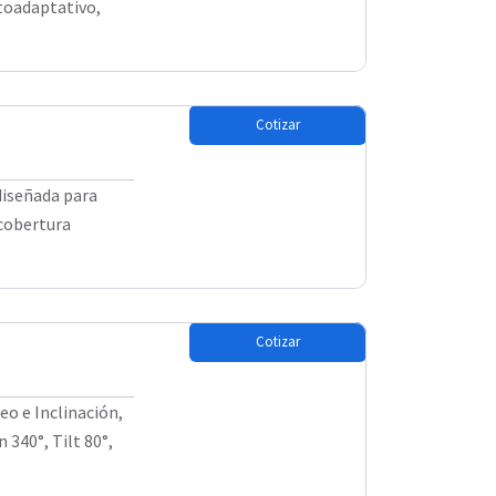
utoadaptativo,
Cotizar
diseñada para
 cobertura
Cotizar
eo e Inclinación,
 340°, Tilt 80°,