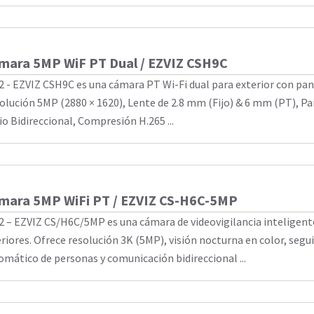
mara 5MP WiF PT Dual / EZVIZ CSH9C
2 - EZVIZ CSH9C es una cámara PT Wi-Fi dual para exterior con pan
olución 5MP (2880 × 1620), Lente de 2.8 mm (Fijo) & 6 mm (PT), Pan
io Bidireccional, Compresión H.265 ...
mara 5MP WiFi PT / EZVIZ CS-H6C-5MP
2 – EZVIZ CS/H6C/5MP es una cámara de videovigilancia inteligent
eriores. Ofrece resolución 3K (5MP), visión nocturna en color, seg
omático de personas y comunicación bidireccional ...