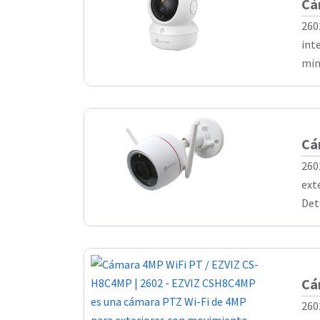
Cá
260
int
min
Cá
260
ext
Det
Cá
260