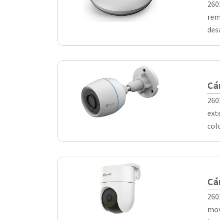
260
rem
desa
Cá
260
ext
colo
Cá
260
mov