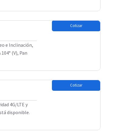
Cotizar
o e Inclinación,
 104° (V), Pan
Cotizar
idad 4G/LTE y
stá disponible.