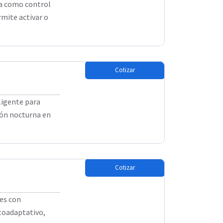
na como control
mite activar o
Cotizar
ligente para
ión nocturna en
Cotizar
es con
utoadaptativo,