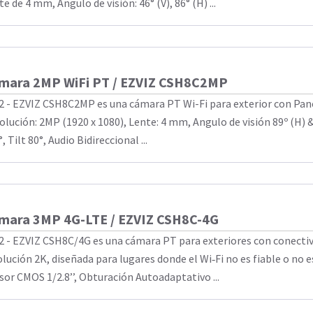
e de 4 mm, Angulo de visión: 46° (V), 86° (H) ...
mara 2MP WiFi PT / EZVIZ CSH8C2MP
2 - EZVIZ CSH8C2MP es una cámara PT Wi-Fi para exterior con Pane
olución: 2MP (1920 x 1080), Lente: 4 mm, Angulo de visión 89º (H) &
, Tilt 80°, Audio Bidireccional ...
mara 3MP 4G-LTE / EZVIZ CSH8C-4G
2 - EZVIZ CSH8C/4G es una cámara PT para exteriores con conectiv
olución 2K, diseñada para lugares donde el Wi‑Fi no es fiable o no e
sor CMOS 1/2.8’’, Obturación Autoadaptativo ...