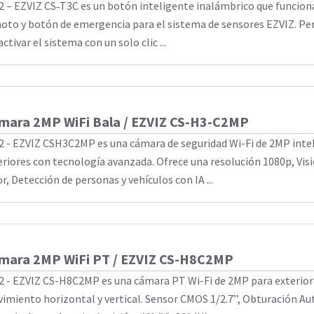
2 – EZVIZ CS‑T3C es un botón inteligente inalámbrico que funcio
oto y botón de emergencia para el sistema de sensores EZVIZ. Per
ctivar el sistema con un solo clic ...
mara 2MP WiFi Bala / EZVIZ CS-H3-C2MP
2 - EZVIZ CSH3C2MP es una cámara de seguridad Wi-Fi de 2MP inte
eriores con tecnología avanzada. Ofrece una resolución 1080p, Vis
r, Detección de personas y vehículos con IA ...
mara 2MP WiFi PT / EZVIZ CS-H8C2MP
2 - EZVIZ CS-H8C2MP es una cámara PT Wi-Fi de 2MP para exterior
imiento horizontal y vertical. Sensor CMOS 1/2.7’’, Obturación A