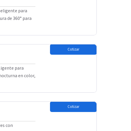
teligente para
tura de 360° para
Cotizar
ligente para
nocturna en color,
Cotizar
res con