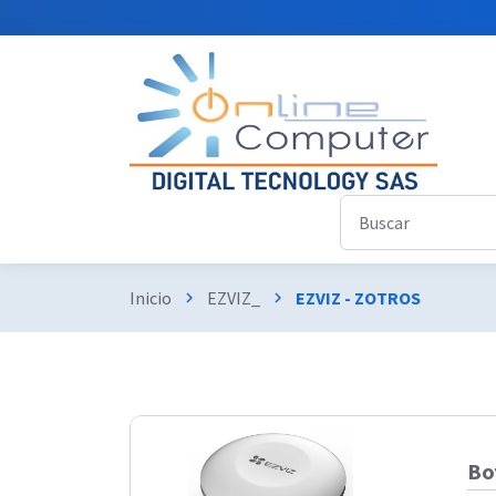
Inicio
EZVIZ_
EZVIZ - ZOTROS
chevron_right
chevron_right
Bo