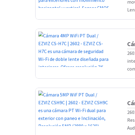
mov
Lent
Cá
260
int
com
Cá
260
Res
Aud