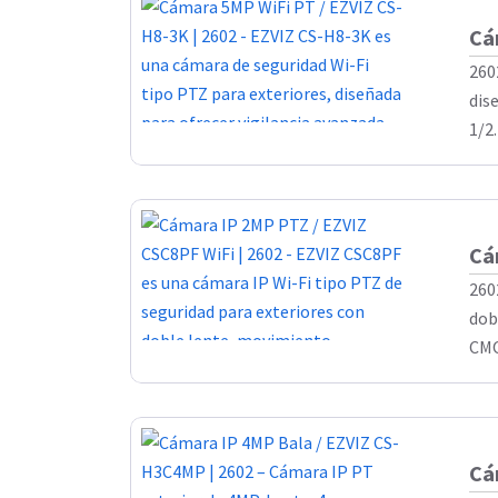
Cá
260
dis
1/2
Cá
260
dob
CMO
Cá