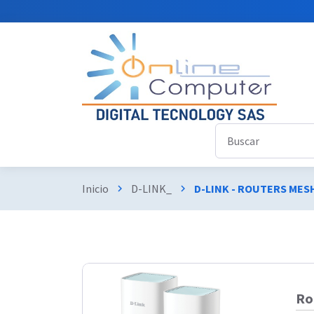
Inicio
D-LINK_
D-LINK - ROUTERS MES
chevron_right
chevron_right
Ro