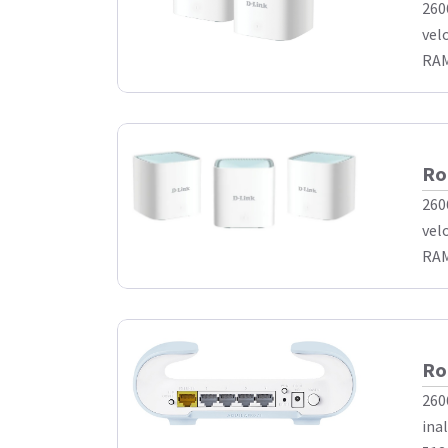
260
vel
RAM
Ro
260
vel
RAM
Ro
260
ina