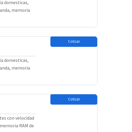
lla domesticas,
 banda, memoria
Cotizar
lla domesticas,
 banda, memoria
Cotizar
tes con velocidad
a, memoria RAM de