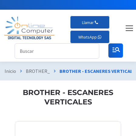
Llamar
WhatsApp
manage_search
Inicio
BROTHER_
BROTHER - ESCANERES VERTICALE
chevron_right
chevron_right
BROTHER - ESCANERES
VERTICALES