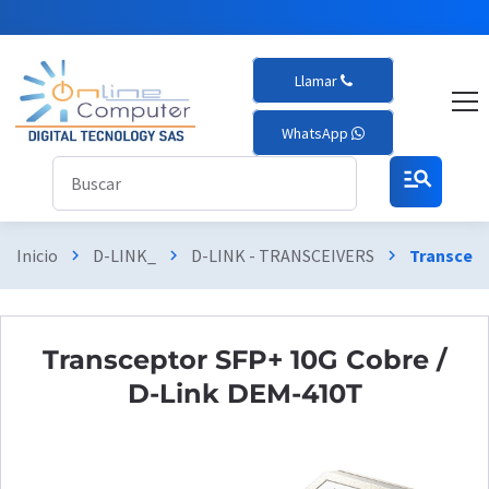
Llamar
WhatsApp
manage_search
Inicio
D-LINK_
D-LINK - TRANSCEIVERS
Transcept
chevron_right
chevron_right
chevron_right
Transceptor SFP+ 10G Cobre /
D-Link DEM-410T