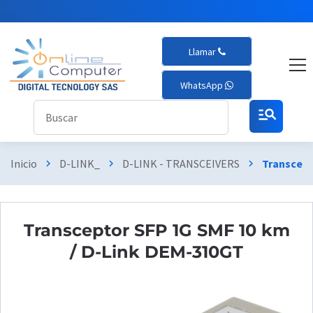
Llamar
WhatsApp
manage_search
Inicio
D-LINK_
D-LINK - TRANSCEIVERS
Transcept
chevron_right
chevron_right
chevron_right
Transceptor SFP 1G SMF 10 km
/ D-Link DEM-310GT