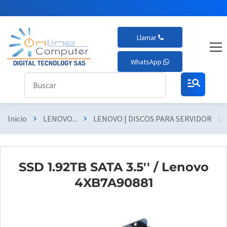
Llamar
WhatsApp
manage_search
Inicio
LENOVO...
LENOVO | DISCOS PARA SERVIDOR
chevron_right
chevron_right
chevron_right
SSD 1.92TB SATA 3.5'' / Lenovo
4XB7A90881