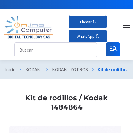
Llamar
WhatsApp
manage_search
Inicio
KODAK_
KODAK - ZOTROS
Kit de rodillos 
chevron_right
chevron_right
chevron_right
Kit de rodillos / Kodak
1484864