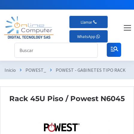
Llamar
WhatsApp
manage_search
Inicio
POWEST_
POWEST - GABINETES TIPO RACK
chevron_right
chevron_right
chevron_right
Rack 45U Piso / Powest N6045