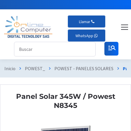
Llamar
WhatsApp
manage_search
Inicio
POWEST_
POWEST - PANELES SOLARES
Pan
chevron_right
chevron_right
chevron_right
Panel Solar 345W / Powest
N8345