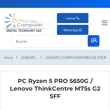
Llamar
WhatsApp
manage_search
Inicio
LENOVO...
LENOVO | COMPUTADORES DE ESCRI
chevron_right
chevron_right
PC Ryzen 5 PRO 5650G /
Lenovo ThinkCentre M75s G2
SFF