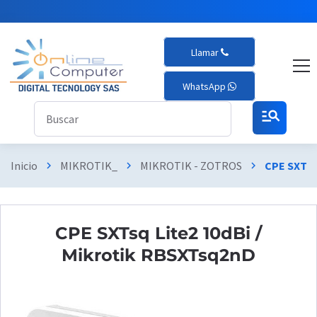
Llamar
WhatsApp
manage_search
Inicio
MIKROTIK_
MIKROTIK - ZOTROS
CPE SXTsq
chevron_right
chevron_right
chevron_right
CPE SXTsq Lite2 10dBi /
Mikrotik RBSXTsq2nD