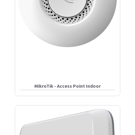
MikroTik - Access Point Indoor