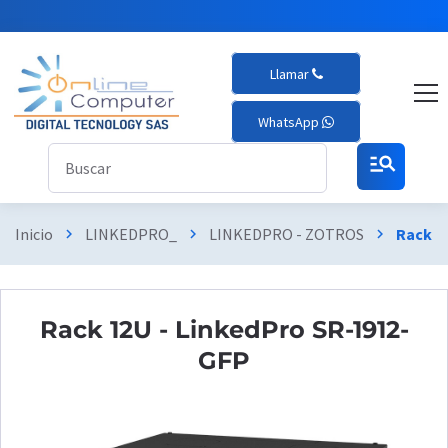
Llamar
WhatsApp
manage_search
Inicio
LINKEDPRO_
LINKEDPRO - ZOTROS
Rack 1
chevron_right
chevron_right
chevron_right
Rack 12U - LinkedPro SR-1912-
GFP