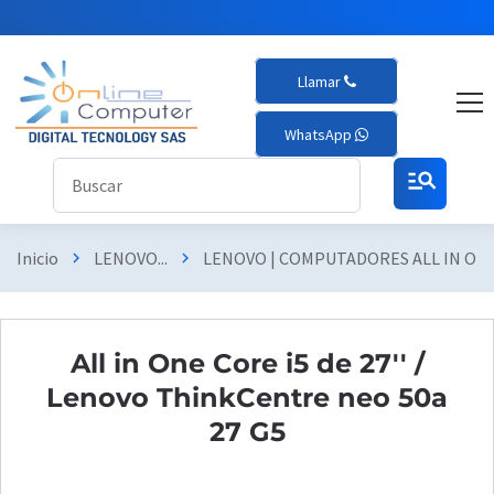
Llamar
WhatsApp
manage_search
Inicio
LENOVO...
LENOVO | COMPUTADORES ALL IN ON
chevron_right
chevron_right
All in One Core i5 de 27'' /
Lenovo ThinkCentre neo 50a
27 G5