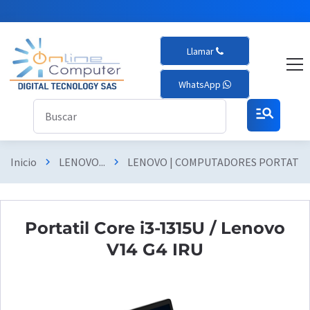
Llamar
WhatsApp
manage_search
Inicio
LENOVO...
LENOVO | COMPUTADORES PORTATIL
chevron_right
chevron_right
Portatil Core i3-1315U / Lenovo
V14 G4 IRU