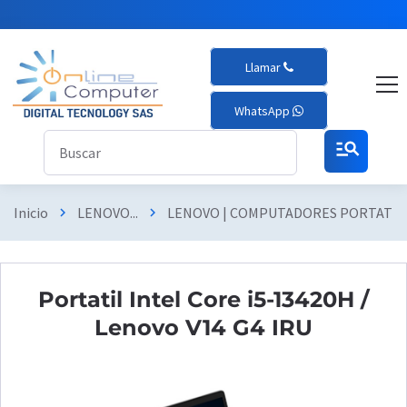
Llamar
WhatsApp
manage_search
Inicio
LENOVO...
LENOVO | COMPUTADORES PORTATIL
chevron_right
chevron_right
Portatil Intel Core i5-13420H /
Lenovo V14 G4 IRU