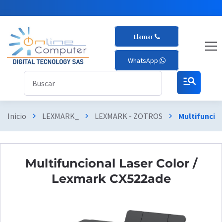
Llamar
WhatsApp
manage_search
Inicio
LEXMARK_
LEXMARK - ZOTROS
Multifuncio
chevron_right
chevron_right
chevron_right
Multifuncional Laser Color /
Lexmark CX522ade