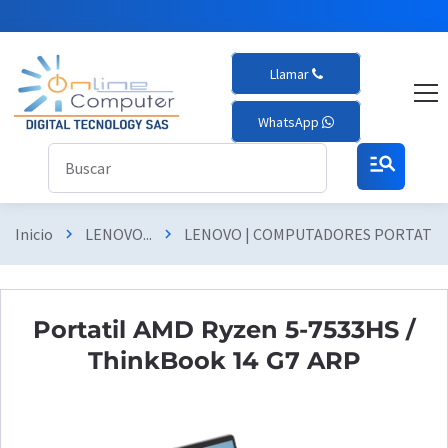
Llamar
WhatsApp
manage_search
Inicio
LENOVO...
LENOVO | COMPUTADORES PORTATIL
chevron_right
chevron_right
Portatil AMD Ryzen 5-7533HS /
ThinkBook 14 G7 ARP