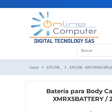
Inicio
EPCOM_
EPCOM - BATERIAS VRL
chevron_right
chevron_right
Batería para Body 
XMRX5BATTERY / 