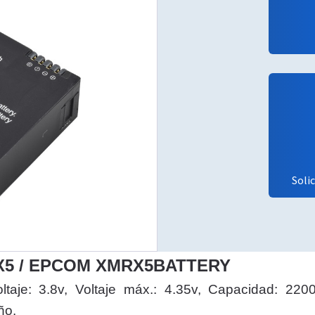
Soli
RX5 / EPCOM XMRX5BATTERY
taje: 3.8v, Voltaje máx.: 4.35v, Capacidad: 2
ño.