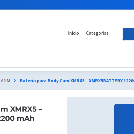
Inicio
Categorías
A AGM
Batería para Body Cam XMRX5 – XMRX5BATTERY / 22
chevron_right
Cam XMRX5 –
2200 mAh