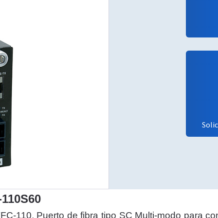
Soli
-110S60
TFC-110, Puerto de fibra tipo SC Multi-modo para c