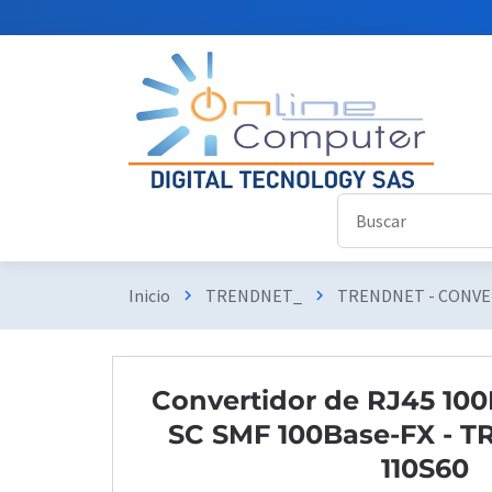
Inicio
TRENDNET_
TRENDNET - CONVE
chevron_right
chevron_right
Convertidor de RJ45 100
SC SMF 100Base-FX - 
110S60