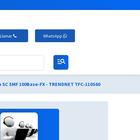
Llamar
WhatsApp
manage_search
ra SC SMF 100Base-FX - TRENDNET TFC-110S60