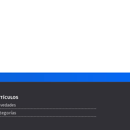
TÍCULOS
vedades
tegorías