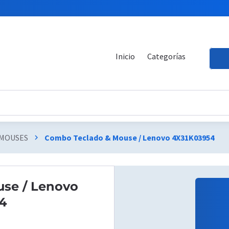
Inicio
Categorías
 MOUSES
Combo Teclado & Mouse / Lenovo 4X31K03954
chevron_right
se / Lenovo
4