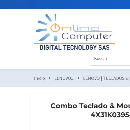
Inicio
LENOVO...
LENOVO | TECLADOS &
chevron_right
chevron_right
Combo Teclado & Mou
4X31K0395