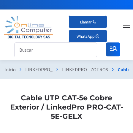
Llamar
WhatsApp
manage_search
Inicio
LINKEDPRO_
LINKEDPRO - ZOTROS
Cable 
chevron_right
chevron_right
chevron_right
Cable UTP CAT-5e Cobre
Exterior / LinkedPro PRO-CAT-
5E-GELX