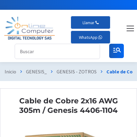
Llamar
WhatsApp
manage_search
Inicio
GENESIS_
GENESIS - ZOTROS
Cable de Cobr
chevron_right
chevron_right
chevron_right
Cable de Cobre 2x16 AWG
305m / Genesis 4406-1104