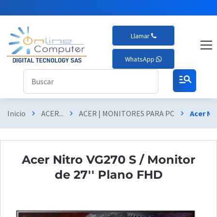
Llamar
WhatsApp
manage_search
Inicio
ACER...
ACER | MONITORES PARA PC
Acer Ni
chevron_right
chevron_right
chevron_right
Acer Nitro VG270 S / Monitor
de 27'' Plano FHD